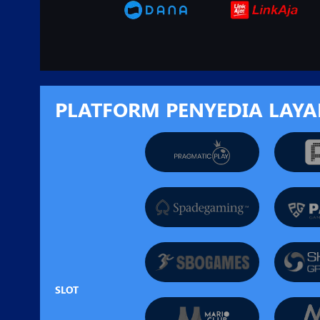
PLATFORM PENYEDIA LAY
SLOT