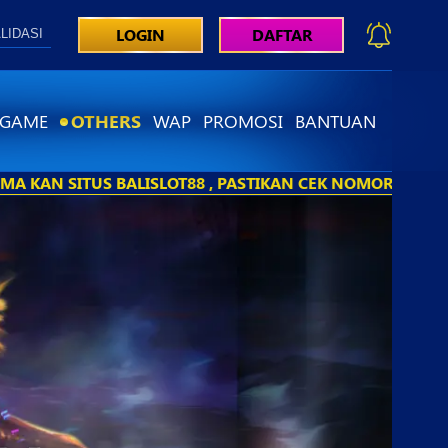
LOGIN
DAFTAR
 GAME
OTHERS
WAP
PROMOSI
BANTUAN
ITUS BALISLOT88 , PASTIKAN CEK NOMOR REKENING SEBE