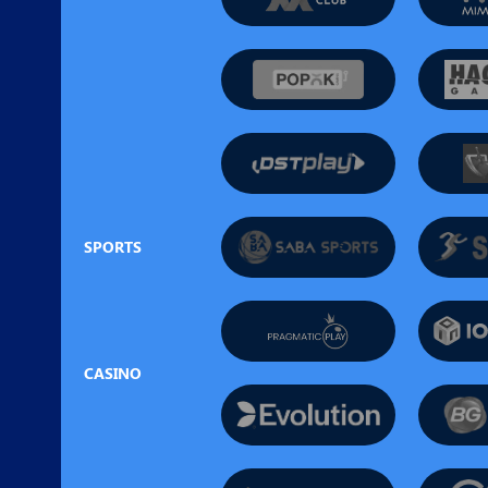
SPORTS
CASINO