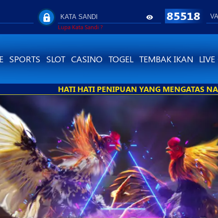
Lupa Kata Sandi ?
E
SPORTS
SLOT
CASINO
TOGEL
TEMBAK IKAN
LIVE
HATI HATI PENIPUAN YANG MENGATAS NAMA KAN S