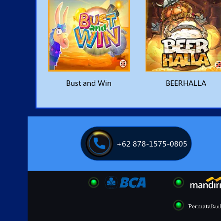
Bust and Win
BEERHALLA
+62 878-1575-0805